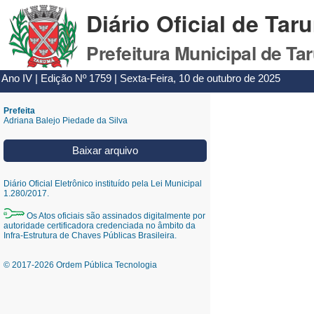
Diário Oficial de Tar
Prefeitura Municipal de Ta
Ano IV | Edição Nº 1759 | Sexta-Feira, 10 de outubro de 2025
Prefeita
Adriana Balejo Piedade da Silva
Baixar arquivo
Diário Oficial Eletrônico instituído pela Lei Municipal
1.280/2017.
Os Atos oficiais são assinados digitalmente por
autoridade certificadora credenciada no âmbito da
Infra-Estrutura de Chaves Públicas Brasileira.
© 2017-2026 Ordem Pública Tecnologia